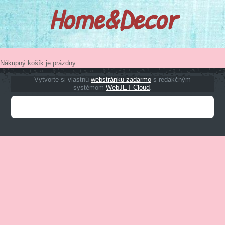
Home&Decor
Nákupný košík je prázdny.
Vytvorte si vlastnú
webstránku zadarmo
s redakčným
systémom
WebJET Cloud
.
Zobraziť plnú verziu stránky