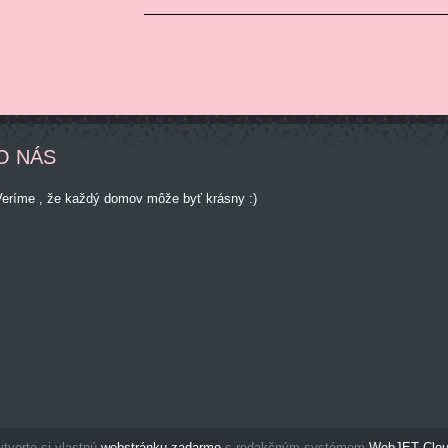
O NÁS
Veríme , že každý domov môže byť krásny :)
tvorte si vlastnú
webstránku zadarmo
s redakčným systémom
WebJET Clo