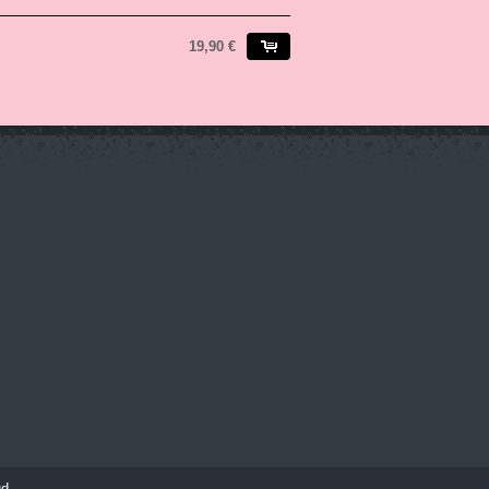
19,90 €
ud
.