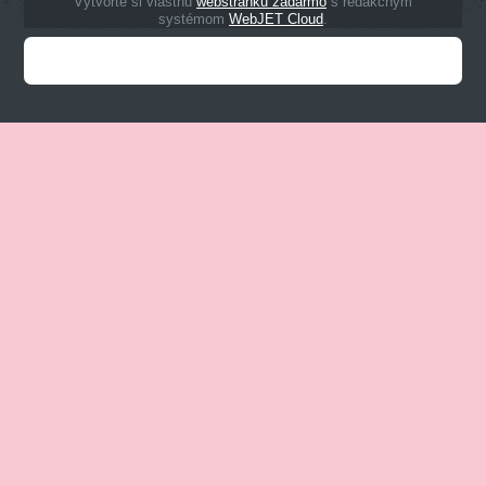
Vytvorte si vlastnú
webstránku zadarmo
s redakčným
systémom
WebJET Cloud
.
Zobraziť plnú verziu stránky